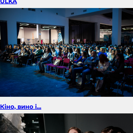
ULKA
Кіно, вино і...